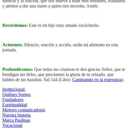
silencio y la oración, que nos mueve a estar más sensibles, solidarios
y atentos a dar una mano a quien nos necesita. Amén.
Recordemos:
Este es mi hijo muy amado escúchenlo.
Actuemos:
Silencio, oración y acción, serán mi alimento en esta
jornada.
Profundicemos:
Que todas tus criaturas te den gracias Señor, que te
bendigan tus fieles, que proclamen la gloria de tu reinado, que
hablen de tus hazañas. Sal 144
(Libro:
Caminando en la esperanza
)
.
Institucional:
Quiénes Somos
Fundadores
Espiritualidad
Mujeres comunicadoras
Nuestra historia
Marca Paulinas
Vocacional