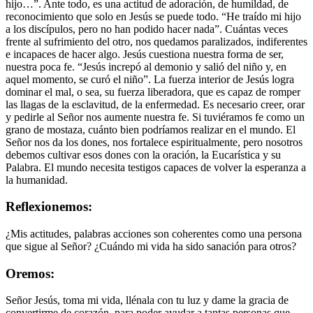
hijo…”. Ante todo, es una actitud de adoración, de humildad, de
reconocimiento que solo en Jesús se puede todo. “He traído mi hijo
a los discípulos, pero no han podido hacer nada”. Cuántas veces
frente al sufrimiento del otro, nos quedamos paralizados, indiferentes
e incapaces de hacer algo. Jesús cuestiona nuestra forma de ser,
nuestra poca fe. “Jesús increpó al demonio y salió del niño y, en
aquel momento, se curó el niño”. La fuerza interior de Jesús logra
dominar el mal, o sea, su fuerza liberadora, que es capaz de romper
las llagas de la esclavitud, de la enfermedad. Es necesario creer, orar
y pedirle al Señor nos aumente nuestra fe. Si tuviéramos fe como un
grano de mostaza, cuánto bien podríamos realizar en el mundo. El
Señor nos da los dones, nos fortalece espiritualmente, pero nosotros
debemos cultivar esos dones con la oración, la Eucarística y su
Palabra. El mundo necesita testigos capaces de volver la esperanza a
la humanidad.
Reflexionemos:
¿Mis actitudes, palabras acciones son coherentes como una persona
que sigue al Señor? ¿Cuándo mi vida ha sido sanación para otros?
Oremos:
Señor Jesús, toma mi vida, llénala con tu luz y dame la gracia de
convertirme de corazón, para poder ayudar a tantas personas que