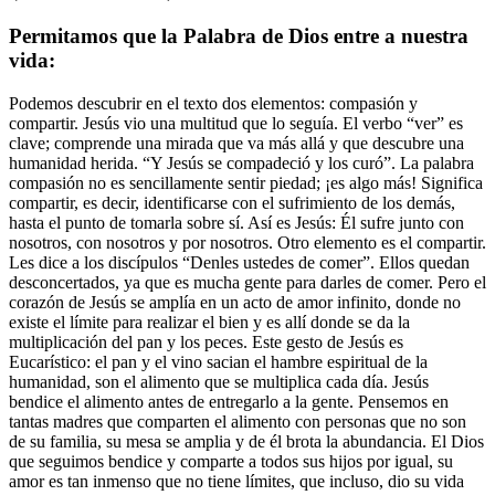
Permitamos que la Palabra de Dios entre a nuestra
vida:
Podemos descubrir en el texto dos elementos: compasión y
compartir. Jesús vio una multitud que lo seguía. El verbo “ver” es
clave; comprende una mirada que va más allá y que descubre una
humanidad herida. “Y Jesús se compadeció y los curó”. La palabra
compasión no es sencillamente sentir piedad; ¡es algo más! Significa
compartir, es decir, identificarse con el sufrimiento de los demás,
hasta el punto de tomarla sobre sí. Así es Jesús: Él sufre junto con
nosotros, con nosotros y por nosotros. Otro elemento es el compartir.
Les dice a los discípulos “Denles ustedes de comer”. Ellos quedan
desconcertados, ya que es mucha gente para darles de comer. Pero el
corazón de Jesús se amplía en un acto de amor infinito, donde no
existe el límite para realizar el bien y es allí donde se da la
multiplicación del pan y los peces. Este gesto de Jesús es
Eucarístico: el pan y el vino sacian el hambre espiritual de la
humanidad, son el alimento que se multiplica cada día. Jesús
bendice el alimento antes de entregarlo a la gente. Pensemos en
tantas madres que comparten el alimento con personas que no son
de su familia, su mesa se amplia y de él brota la abundancia. El Dios
que seguimos bendice y comparte a todos sus hijos por igual, su
amor es tan inmenso que no tiene límites, que incluso, dio su vida