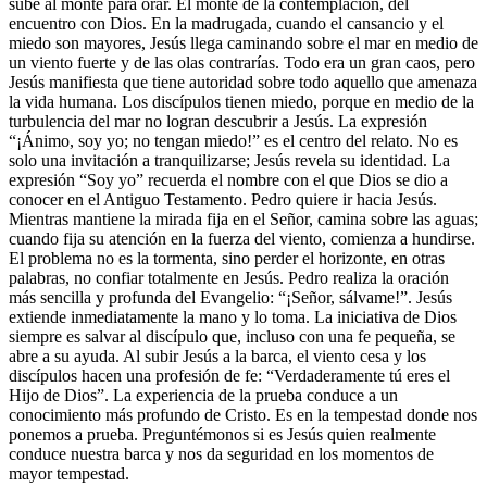
sube al monte para orar. El monte de la contemplación, del
encuentro con Dios. En la madrugada, cuando el cansancio y el
miedo son mayores, Jesús llega caminando sobre el mar en medio de
un viento fuerte y de las olas contrarías. Todo era un gran caos, pero
Jesús manifiesta que tiene autoridad sobre todo aquello que amenaza
la vida humana. Los discípulos tienen miedo, porque en medio de la
turbulencia del mar no logran descubrir a Jesús. La expresión
“¡Ánimo, soy yo; no tengan miedo!” es el centro del relato. No es
solo una invitación a tranquilizarse; Jesús revela su identidad. La
expresión “Soy yo” recuerda el nombre con el que Dios se dio a
conocer en el Antiguo Testamento. Pedro quiere ir hacia Jesús.
Mientras mantiene la mirada fija en el Señor, camina sobre las aguas;
cuando fija su atención en la fuerza del viento, comienza a hundirse.
El problema no es la tormenta, sino perder el horizonte, en otras
palabras, no confiar totalmente en Jesús. Pedro realiza la oración
más sencilla y profunda del Evangelio: “¡Señor, sálvame!”. Jesús
extiende inmediatamente la mano y lo toma. La iniciativa de Dios
siempre es salvar al discípulo que, incluso con una fe pequeña, se
abre a su ayuda. Al subir Jesús a la barca, el viento cesa y los
discípulos hacen una profesión de fe: “Verdaderamente tú eres el
Hijo de Dios”. La experiencia de la prueba conduce a un
conocimiento más profundo de Cristo. Es en la tempestad donde nos
ponemos a prueba. Preguntémonos si es Jesús quien realmente
conduce nuestra barca y nos da seguridad en los momentos de
mayor tempestad.