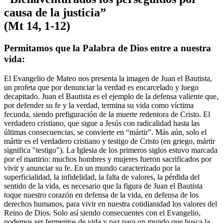
causa de la justicia”
(Mt 14, 1-12)
Permitamos que la Palabra de Dios entre a nuestra
vida:
El Evangelio de Mateo nos presenta la imagen de Juan el Bautista,
un profeta que por denunciar la verdad es encarcelado y luego
decapitado. Juan el Bautista es el ejemplo de la defensa valiente que,
por defender su fe y la verdad, termina su vida como víctima
fecunda, siendo prefiguración de la muerte redentora de Cristo. El
verdadero cristiano, que sigue a Jesús con radicalidad hasta las
últimas consecuencias, se convierte en “mártir”. Más aún, solo el
mártir es el verdadero cristiano y testigo de Cristo (en griego, mártir
significa "testigo"). La Iglesia de los primeros siglos estuvo marcada
por el martirio: muchos hombres y mujeres fueron sacrificados por
vivir y anunciar su fe. En un mundo caracterizado por la
superficialidad, la infidelidad, la falta de valores, la pérdida del
sentido de la vida, es necesario que la figura de Juan el Bautista
toque nuestro corazón en defensa de la vida, en defensa de los
derechos humanos, para vivir en nuestra cotidianidad los valores del
Reino de Dios. Solo así siendo consecuentes con el Evangelio,
podemos ser fermentos de vida y paz para un mundo que busca la