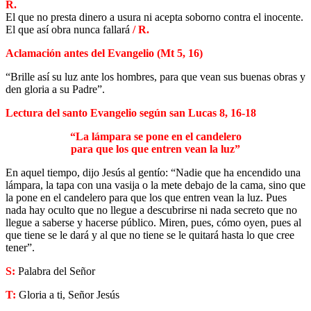
R.
El que no presta dinero a usura ni acepta soborno contra el inocente.
El que así obra nunca fallará
/ R.
Aclamación antes del Evangelio (Mt 5, 16)
“Brille así su luz ante los hombres, para que vean sus buenas obras y
den gloria a su Padre”.
Lectura del santo Evangelio según san Lucas 8, 16-18
“La lámpara se pone en el candelero
para que los que entren vean la luz”
En aquel tiempo, dijo Jesús al gentío: “Nadie que ha encendido una
lámpara, la tapa con una vasija o la mete debajo de la cama, sino que
la pone en el candelero para que los que entren vean la luz. Pues
nada hay oculto que no llegue a descubrirse ni nada secreto que no
llegue a saberse y hacerse público. Miren, pues, cómo oyen, pues al
que tiene se le dará y al que no tiene se le quitará hasta lo que cree
tener”.
S:
Palabra del Señor
T:
Gloria a ti, Señor Jesús