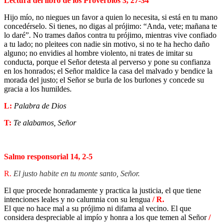
Lectura del libro de los Proverbios 3, 27-34
Hijo mío, no niegues un favor a quien lo necesita, si está en tu mano
concedérselo. Si tienes, no digas al prójimo: “Anda, vete; mañana te
lo daré”. No trames daños contra tu prójimo, mientras vive confiado
a tu lado; no pleitees con nadie sin motivo, si no te ha hecho daño
alguno; no envidies al hombre violento, ni trates de imitar su
conducta, porque el Señor detesta al perverso y pone su confianza
en los honrados; el Señor maldice la casa del malvado y bendice la
morada del justo; el Señor se burla de los burlones y concede su
gracia a los humildes.
L:
Palabra de Dios
T:
Te alabamos, Señor
Salmo responsorial 14, 2-5
R.
El justo habite en tu monte santo, Señor.
El que procede honradamente y practica la justicia, el que tiene
intenciones leales y no calumnia con su lengua
/ R.
El que no hace mal a su prójimo ni difama al vecino. El que
considera despreciable al impío y honra a los que temen al Señor
/