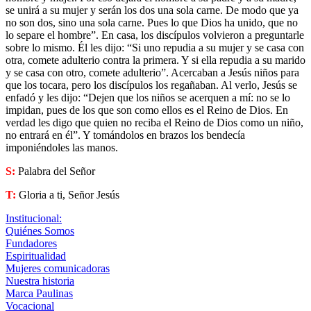
se unirá a su mujer y serán los dos una sola carne. De modo que ya
no son dos, sino una sola carne. Pues lo que Dios ha unido, que no
lo separe el hombre”. En casa, los discípulos volvieron a preguntarle
sobre lo mismo. Él les dijo: “Si uno repudia a su mujer y se casa con
otra, comete adulterio contra la primera. Y si ella repudia a su marido
y se casa con otro, comete adulterio”. Acercaban a Jesús niños para
que los tocara, pero los discípulos los regañaban. Al verlo, Jesús se
enfadó y les dijo: “Dejen que los niños se acerquen a mí: no se lo
impidan, pues de los que son como ellos es el Reino de Dios. En
verdad les digo que quien no reciba el Reino de Dios como un niño,
no entrará en él”. Y tomándolos en brazos los bendecía
imponiéndoles las manos.
S:
Palabra del Señor
T:
Gloria a ti, Señor Jesús
Institucional:
Quiénes Somos
Fundadores
Espiritualidad
Mujeres comunicadoras
Nuestra historia
Marca Paulinas
Vocacional