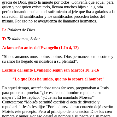
gracia de Dios, gustó la muerte por todos. Convenía que aquel, para
quien y por quien existe todo, llevara muchos hijos a la gloria
perfeccionando mediante el sufrimiento al jefe que iba a guiarlos a la
salvación. El santificador y los santificados proceden todos del
mismo. Por eso no se avergüenza de llamarnos hermanos.
L:
Palabra de Dios
T:
Te alabamos, Señor
Aclamación antes del Evangelio (1 Jn 4, 12)
“Si nos amamos unos a otros a otros, Dios permanece en nosotros y
su amor ha llegado en nosotros a su plenitud”.
Lectura del santo Evangelio según san Marcos 10, 2-16
“Lo que Dios ha unido, que no lo separe el hombre”
En aquel tiempo, acercándose unos fariseos, preguntaban a Jesús
para ponerlo a prueba: “¿Le es lícito al hombre repudiar a su
mujer?”. Él les replicó: “¿Qué les ha mandado Moisés?”.
Contestaron: “Moisés permitió escribir el acta de divorcio y
repudiarla”. Jesús les dijo: “Por la dureza de su corazón dejó escrito
Moisés este precepto. Pero al principio de la creación Dios los creó
hombre y mujer. Por eso dejará el hombre a su padre y a su madre,