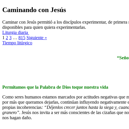
Caminando con Jesús
Caminar con Jesús permitió a los discípulos experimentar, de primera
disponibles para quien quiera experimentarlas.
Liturgia diaria
1
2
3
…
815
Siguiente »
Tiempo litúrgico
“Señor
Permitamos que la Palabra de Dios toque nuestra vida
Como seres humanos estamos marcados por actitudes negativas que muc
por más que queramos dejarlas, continúan influyendo negativamente en n
propias incoherencias
: “
Déjenlos crecer juntos hasta la siega y, cuan
granero”
.
Jesús nos invita a ser más conscientes de las cizañas que no
nos hagan daño.