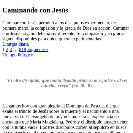
Caminando con Jesús
Caminar con Jesús permitió a los discípulos experimentar, de
primera mano, la compasión y la gracia de Dios en acción. Caminar
con Jesús hoy, no debería ser diferente. Su compasión y su gracia
siguen disponibles para quien quiera experimentarlas.
Liturgia diaria
1
2
3
…
818
Siguiente »
Tiempo litúrgico
“
El otro discípulo, que había llegado primero al sepulcro, al ver
aquello, creyó”
(Jn 20, 8)
Llegamos hoy con gran alegría al Domingo de Pascua, día que
exalta el triunfo de Jesús sobre la muerte y el nacimiento a una
nueva vida. El evangelio de hoy nos muestra la experiencia de
encuentro que María Magdalena, Pedro y el discípulo amado tienen
con la tumba vacía. Los tres discípulos corren al sepulcro en busca
de su maestro y al no encontrarlo, reaccionan de manera diferente