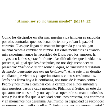
“¡Animo, soy yo, no tengan miedo!” (Mt 14, 22)
Como los discípulos en alta mar, nuestra vida también es sacudida
por olas contrarias que nos llenan de temor y roban la paz del
corazón. Olas que llegan de manera inesperada y nos obligan
muchas veces a cambiar de rumbo. En estos momentos es cuando
más experimentamos la necesidad de Dios, pero los temores, la
angustia o la desesperación frente a las dificultades que la vida nos
presenta, al igual que los discípulos, no nos deja reconocer su
presencia:
“Viéndole andar sobre el agua, se asustaron y gritaron
de miedo, pensando que era un fantasma”.
Ante este gran desafío
cotidiano que vivimos y experimentamos como seres humanos,
Jesús nos llama hoy a la confianza, nos toma de la mano como a
Pedro y nos invita a caminar con la certeza que él nos sustenta y
guía nuestros pasos a cada momento. Pidamos al Señor, en este día
que aumente nuestra fe y nos ayude a superar de su mano, todos los
retos y los desafíos que la realidad actual nos presenta, nos confronta
y en momentos nos desanima. Así mismo, la capacidad de reconocer
su presencia en medio de ellos:
“¡Animo, soy yo, no tengan miedo!”