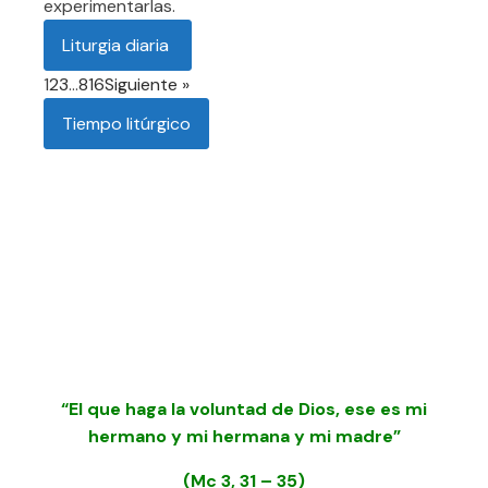
experimentarlas.
Liturgia diaria
1
2
3
…
816
Siguiente »
Tiempo litúrgico
“El que haga la voluntad de Dios, ese es mi
hermano y mi hermana y mi madre”
(
Mc 3, 31 – 35
)