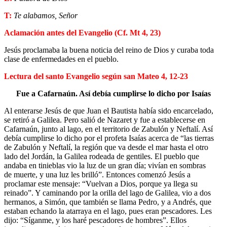
T:
Te alabamos, Señor
Aclamación antes del Evangelio
(Cf. Mt 4, 23)
Jesús proclamaba la buena noticia del reino de Dios y curaba toda
clase de enfermedades en el pueblo.
Lectura del santo Evangelio según san Mateo 4, 12-23
Fue a Cafarnaún. Así debía cumplirse lo dicho por Isaías
Al enterarse Jesús de que Juan el Bautista había sido encarcelado,
se retiró a Galilea. Pero salió de Nazaret y fue a establecerse en
Cafarnaún, junto al lago, en el territorio de Zabulón y Neftalí. Así
debía cumplirse lo dicho por el profeta Isaías acerca de “las tierras
de Zabulón y Neftalí, la región que va desde el mar hasta el otro
lado del Jordán, la Galilea rodeada de gentiles. El pueblo que
andaba en tinieblas vio la luz de un gran día; vivían en sombras
de muerte, y una luz les brilló”. Entonces comenzó Jesús a
proclamar este mensaje: “Vuelvan a Dios, porque ya llega su
reinado”. Y caminando por la orilla del lago de Galilea, vio a dos
hermanos, a Simón, que también se llama Pedro, y a Andrés, que
estaban echando la atarraya en el lago, pues eran pescadores. Les
dijo: “Síganme, y los haré pescadores de hombres”. Ellos