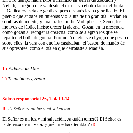
En otro tiempo había Dios humillado las tierras de Zabulón y
Neftalí, la región que va desde el mar hasta el otro lado del Jordán,
la Galilea rodeada de gentiles; pero después las ha glorificado. El
pueblo que andaba en tinieblas vio la luz de un gran día; vivían en
sombras de muerte, y una luz les brilló. Multiplicaste, Señor, los
motivos de júbilo, hiciste crecer la alegría. Gozan en tu presencia
como gozan al recoger la cosecha, como se alegran los que se
reparten el botín de guerra. Porque tú quebraste el yugo que pesaba
sobre ellos, la vara con que los castigaban, el bastón de mando de
sus opresores, como el día en que derrotaste a Madián.
L:
Palabra de Dios
T:
Te alabamos, Señor
Salmo responsorial
26, 1. 4. 13-14
R.
El Señor es mi luz y mi salvación.
El Señor es mi luz y mi salvación, ¿a quién temeré? El Señor es
la defensa de mi vida, ¿quién me hará temblar? /
R.