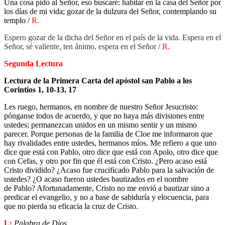
Una cosa pido al Señor, eso buscaré: habitar en la casa del Señor por
los días de mi vida; gozar de la dulzura del Señor, contemplando su
templo /
R.
Espero gozar de la dicha del Señor en el país de la vida. Espera en el
Señor, sé valiente, ten ánimo, espera en el Señor /
R.
Segunda Lectura
Lectura de la Primera Carta del apóstol san Pablo a los
Corintios 1, 10-13. 17
Les ruego, hermanos, en nombre de nuestro Señor Jesucristo:
pónganse todos de acuerdo, y que no haya más divisiones entre
ustedes; permanezcan unidos en un mismo sentir y un mismo
parecer. Porque personas de la familia de Cloe me informaron que
hay rivalidades entre ustedes, hermanos míos. Me refiero a que uno
dice que está con Pablo, otro dice que está con Apolo, otro dice que
con Cefas, y otro por fin que él está con Cristo. ¿Pero acaso está
Cristo dividido? ¿Acaso fue crucificado Pablo para la salvación de
ustedes? ¿O acaso fueron ustedes bautizados en el nombre
de Pablo? Afortunadamente, Cristo no me envió a bautizar sino a
predicar el evangelio, y no a base de sabiduría y elocuencia, para
que no pierda su eficacia la cruz de Cristo.
L:
Palabra de Dios