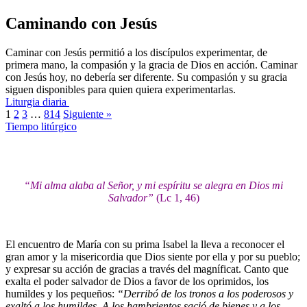
Caminando con Jesús
Caminar con Jesús permitió a los discípulos experimentar, de
primera mano, la compasión y la gracia de Dios en acción. Caminar
con Jesús hoy, no debería ser diferente. Su compasión y su gracia
siguen disponibles para quien quiera experimentarlas.
Liturgia diaria
1
2
3
…
814
Siguiente »
Tiempo litúrgico
“
Mi alma alaba al Señor, y mi espíritu se alegra en Dios mi
Salvador
”
(Lc 1, 46)
El encuentro de María con su prima Isabel la lleva a reconocer el
gran amor y la misericordia que Dios siente por ella y por su pueblo;
y expresar su acción de gracias a través del magníficat. Canto que
exalta el poder salvador de Dios a favor de los oprimidos, los
humildes y los pequeños:
“
Derribó de los tronos a los poderosos y
exaltó a los humildes. A los hambrientos sació de bienes y a los