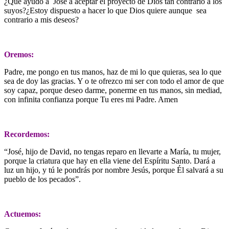
¿Qué ayudó a José a aceptar el proyecto de Dios tan contrario a los
suyos?¿Estoy dispuesto a hacer lo que Dios quiere aunque sea
contrario a mis deseos?
Oremos:
Padre, me pongo en tus manos, haz de mi lo que quieras, sea lo que
sea de doy las gracias. Y o te ofrezco mi ser con todo el amor de que
soy capaz, porque deseo darme, ponerme en tus manos, sin mediad,
con infinita confianza porque Tu eres mi Padre. Amen
Recordemos:
“José, hijo de David, no tengas reparo en llevarte a María, tu mujer,
porque la criatura que hay en ella viene del Espíritu Santo. Dará a
luz un hijo, y tú le pondrás por nombre Jesús, porque Él salvará a su
pueblo de los pecados”.
Actuemos: