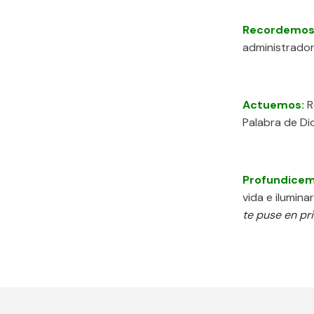
Recordemos
administrador
Actuemos:
R
Palabra de Di
Profundice
vida e ilumin
te puse en pr