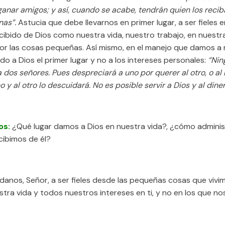
ganar amigos; y así, cuando se acabe, tendrán quien los recib
nas”.
Astucia que debe llevarnos en primer lugar, a ser fieles 
ibido de Dios como nuestra vida, nuestro trabajo, en nuestra 
 las cosas pequeñas. Así mismo, en el manejo que damos a 
ndo a Dios el primer lugar y no a los intereses personales:
“
Nin
a dos señores. Pues despreciará a uno por querer al otro, o a
 y al otro lo descuidará. No es posible servir a Dios y al dine
os:
¿Qué lugar damos a Dios en nuestra vida?, ¿cómo admini
cibimos de él?
danos, Señor, a ser fieles desde las pequeñas cosas que vivi
tra vida y todos nuestros intereses en ti, y no en los que nos
.