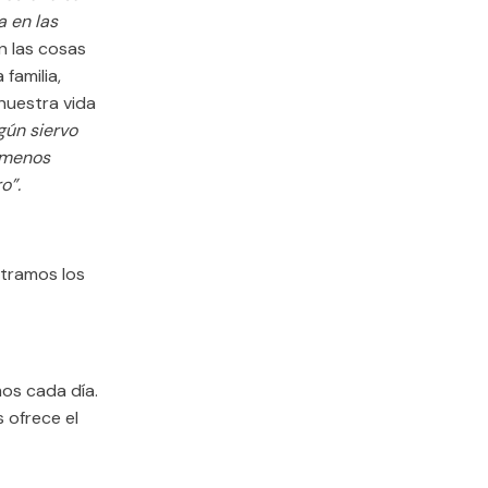
a en las
en las cosas
familia,
nuestra vida
gún siervo
l menos
ro”
.
stramos los
mos cada día.
 ofrece el