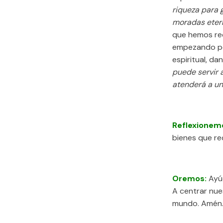
riqueza para 
moradas eter
que hemos rec
empezando por
espiritual, da
puede servir 
atenderá a uno
Reflexionem
bienes que re
Oremos:
Ayú
A centrar nues
mundo. Amén