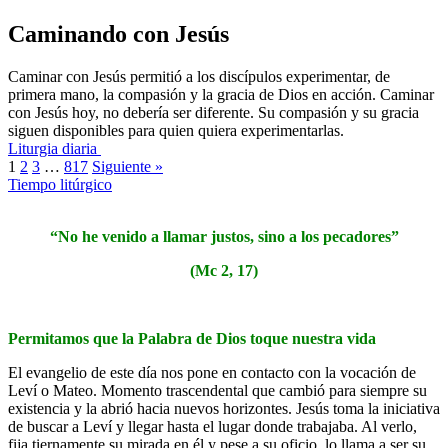
Caminando con Jesús
Caminar con Jesús permitió a los discípulos experimentar, de
primera mano, la compasión y la gracia de Dios en acción. Caminar
con Jesús hoy, no debería ser diferente. Su compasión y su gracia
siguen disponibles para quien quiera experimentarlas.
Liturgia diaria
1
2
3
…
817
Siguiente »
Tiempo litúrgico
“No he venido a llamar justos, sino a los pecadores”
(Mc 2, 17)
Permitamos que la Palabra de Dios toque nuestra vida
El evangelio de este día nos pone en contacto con la vocación de
Leví o Mateo. Momento trascendental que cambió para siempre su
existencia y la abrió hacia nuevos horizontes. Jesús toma la iniciativa
de buscar a Leví y llegar hasta el lugar donde trabajaba. Al verlo,
fija tiernamente su mirada en él y pese a su oficio, lo llama a ser su