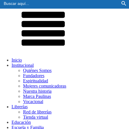
Buscar:
Inicio
Institucional
Quiénes Somos
Fundadores
Espiritualidad
Mujeres comunicadoras
Nuestra historia
Marca Paulinas
Vocacional
Librerías
Red de librerías
Tienda virtual
Educación
Escuela y Familia