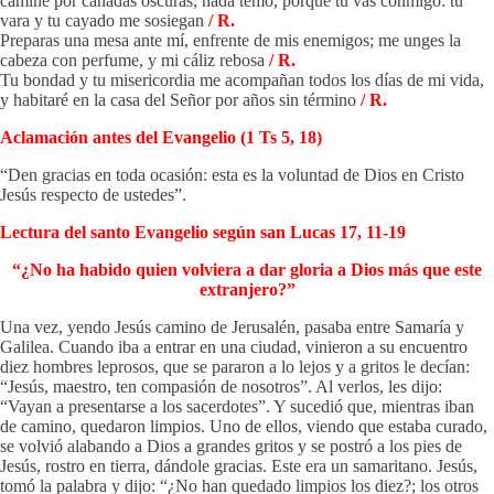
camine por cañadas oscuras, nada temo, porque tú vas conmigo: tu
vara y tu cayado me sosiegan
/ R.
Preparas una mesa ante mí, enfrente de mis enemigos; me unges la
cabeza con perfume, y mi cáliz rebosa
/ R.
Tu bondad y tu misericordia me acompañan todos los días de mi vida,
y habitaré en la casa del Señor por años sin término
/ R.
Aclamación antes del Evangelio (1 Ts 5, 18)
“Den gracias en toda ocasión: esta es la voluntad de Dios en Cristo
Jesús respecto de ustedes”.
Lectura del santo Evangelio según san Lucas 17, 11-19
“¿No ha habido quien volviera a dar gloria a Dios más que este
extranjero?”
Una vez, yendo Jesús camino de Jerusalén, pasaba entre Samaría y
Galilea. Cuando iba a entrar en una ciudad, vinieron a su encuentro
diez hombres leprosos, que se pararon a lo lejos y a gritos le decían:
“Jesús, maestro, ten compasión de nosotros”. Al verlos, les dijo:
“Vayan a presentarse a los sacerdotes”. Y sucedió que, mientras iban
de camino, quedaron limpios. Uno de ellos, viendo que estaba curado,
se volvió alabando a Dios a grandes gritos y se postró a los pies de
Jesús, rostro en tierra, dándole gracias. Este era un samaritano. Jesús,
tomó la palabra y dijo: “¿No han quedado limpios los diez?; los otros