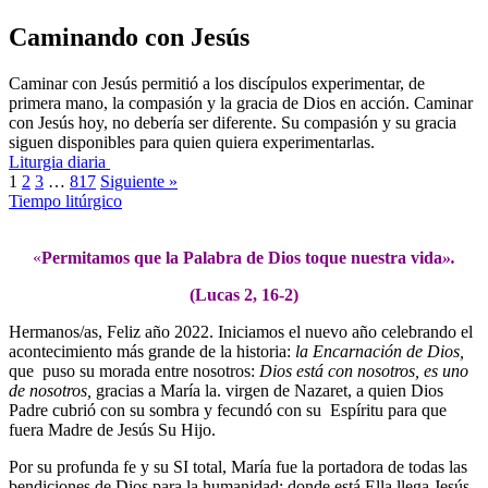
Caminando con Jesús
Caminar con Jesús permitió a los discípulos experimentar, de
primera mano, la compasión y la gracia de Dios en acción. Caminar
con Jesús hoy, no debería ser diferente. Su compasión y su gracia
siguen disponibles para quien quiera experimentarlas.
Liturgia diaria
1
2
3
…
817
Siguiente »
Tiempo litúrgico
«
Permitamos que la Palabra de Dios toque nuestra vida
».
(
Lucas 2, 16-2
)
Hermanos/as, Feliz año 2022. Iniciamos el nuevo año celebrando el
acontecimiento más grande de la historia:
la Encarnación de Dios,
que puso su morada entre nosotros:
Dios está con nosotros, es uno
de nosotros,
gracias a María la. virgen de Nazaret, a quien Dios
Padre cubrió con su sombra y fecundó con su Espíritu para que
fuera Madre de Jesús Su Hijo.
Por su profunda fe y su SI total, María fue la portadora de todas las
bendiciones de Dios para la humanidad; donde está Ella llega Jesús